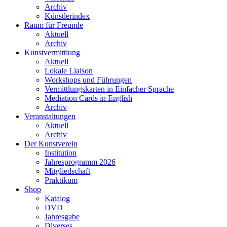
Archiv
Künstlerindex
Raum für Freunde
Aktuell
Archiv
Kunstvermittlung
Aktuell
Lokale Liaison
Workshops und Führungen
Vermittlungskarten in Einfacher Sprache
Mediation Cards in English
Archiv
Veranstaltungen
Aktuell
Archiv
Der Kunstverein
Institution
Jahresprogramm 2026
Mitgliedschaft
Praktikum
Shop
Katalog
DVD
Jahresgabe
Diverses