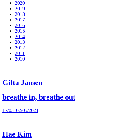
2020
2019
2018
2017
2016
2015
2014
2013
2012
2011
2010
Gilta Jansen
breathe in, breathe out
17/03–02/05/2021
Hae Kim