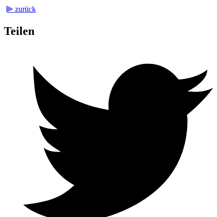
⫸ zurück
Teilen