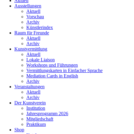
Aktuell
Ausstellungen
Aktuell
Vorschau
Archiv
Künstlerindex
Raum für Freunde
Aktuell
Archiv
Kunstvermittlung
Aktuell
Lokale Liaison
Workshops und Führungen
Vermittlungskarten in Einfacher Sprache
Mediation Cards in English
Archiv
Veranstaltungen
Aktuell
Archiv
Der Kunstverein
Institution
Jahresprogramm 2026
Mitgliedschaft
Praktikum
Shop