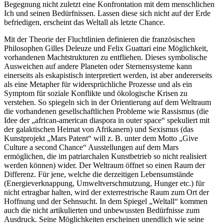
Begegnung nicht zuletzt eine Konfrontation mit dem menschlichen
Ich und seinen Bedürfnissen. Lassen diese sich nicht auf der Erde
befriedigen, erscheint das Weltall als letzte Chance.
Mit der Theorie der Fluchtlinien definieren die französischen
Philosophen Gilles Deleuze und Felix Guattari eine Möglichkeit,
vorhandenen Machtstrukturen zu entfliehen. Dieses symbolische
Ausweichen auf andere Planeten oder Sternensysteme kann
einerseits als eskapistisch interpretiert werden, ist aber andererseits
als eine Metapher für widersprüchliche Prozesse und als ein
Symptom für soziale Konflikte und ökologische Krisen zu
verstehen. So spiegeln sich in der Orientierung auf dem Weltraum
die vorhandenen gesellschaftlichen Probleme wie Rassismus (die
Idee der „african-american diaspora in outer space“ spekuliert mit
der galaktischen Heimat von Afrikanern) und Sexismus (das
Kunstprojekt „Mars Patent“ will z. B. unter dem Motto „Give
Culture a second Chance“ Ausstellungen auf dem Mars
ermöglichen, die im patriarchalen Kunstbetrieb so nicht realisiert
werden können) wider. Der Weltraum öffnet so einen Raum der
Differenz. Für jene, welche die derzeitigen Lebensumstände
(Energieverknappung, Umweltverschmutzung, Hunger etc.) für
nicht ertragbar halten, wird der exterrestrische Raum zum Ort der
Hoffnung und der Sehnsucht. In dem Spiegel „Weltall“ kommen
auch die nicht artikulierten und unbewussten Bedürfnisse zum
Ausdruck. Seine Möglichkeiten erscheinen unendlich wie seine