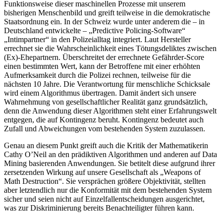
Funktionsweise dieser maschinellen Prozesse mit unserem
bisherigen Menschenbild und greift teilweise in die demokratische
Staatsordnung ein. In der Schweiz wurde unter anderem die – in
Deutschland entwickelte – „Predictive Policing-Software“
„Intimpartner“ in den Polizeialltag integriert. Laut Hersteller
errechnet sie die Wahrscheinlichkeit eines Tötungsdeliktes zwischen
(Ex)-Ehepartnern. Überschreitet der errechnete Gefährder-Score
einen bestimmten Wert, kann der Betroffene mit einer erhöhten
Aufmerksamkeit durch die Polizei rechnen, teilweise für die
nächsten 10 Jahre. Die Verantwortung für menschliche Schicksale
wird einem Algorithmus übertragen. Damit ändert sich unsere
Wahrnehmung von gesellschaftlicher Realität ganz grundsätzlich,
denn die Anwendung dieser Algorithmen steht einer Erfahrungswelt
entgegen, die auf Kontingenz beruht. Kontingenz bedeutet auch
Zufall und Abweichungen vom bestehenden System zuzulassen.
Genau an diesem Punkt greift auch die Kritik der Mathematikerin
Cathy O’Neil an den prädiktiven Algorithmen und anderen auf Data
Mining basierenden Anwendungen. Sie betitelt diese aufgrund ihrer
zersetzenden Wirkung auf unsere Gesellschaft als „Weapons of
Math Destruction“. Sie versprächen größere Objektivität, stellten
aber letztendlich nur die Konformität mit dem bestehenden System
sicher und seien nicht auf Einzelfallentscheidungen ausgerichtet,
was zur Diskriminierung bereits Benachteiligter führen kann.