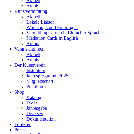
Aktuell
Archiv
Kunstvermittlung
Aktuell
Lokale Liaison
Workshops und Führungen
Vermittlungskarten in Einfacher Sprache
Mediation Cards in English
Archiv
Veranstaltungen
Aktuell
Archiv
Der Kunstverein
Institution
Jahresprogramm 2026
Mitgliedschaft
Praktikum
Shop
Katalog
DVD
Jahresgabe
Diverses
Dokumentation
Förderer
Presse