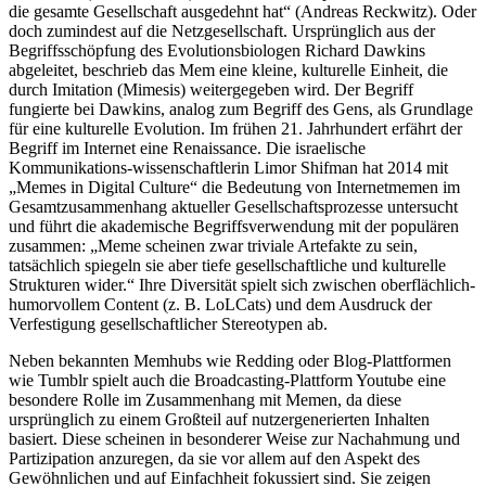
die gesamte Gesellschaft ausgedehnt hat“ (Andreas Reckwitz). Oder
doch zumindest auf die Netzgesellschaft. Ursprünglich aus der
Begriffsschöpfung des Evolutionsbiologen Richard Dawkins
abgeleitet, beschrieb das Mem eine kleine, kulturelle Einheit, die
durch Imitation (Mimesis) weitergegeben wird. Der Begriff
fungierte bei Dawkins, analog zum Begriff des Gens, als Grundlage
für eine kulturelle Evolution. Im frühen 21. Jahrhundert erfährt der
Begriff im Internet eine Renaissance. Die israelische
Kommunikations-wissenschaftlerin Limor Shifman hat 2014 mit
„Memes in Digital Culture“ die Bedeutung von Internetmemen im
Gesamtzusammenhang aktueller Gesellschaftsprozesse untersucht
und führt die akademische Begriffsverwendung mit der populären
zusammen: „Meme scheinen zwar triviale Artefakte zu sein,
tatsächlich spiegeln sie aber tiefe gesellschaftliche und kulturelle
Strukturen wider.“ Ihre Diversität spielt sich zwischen oberflächlich-
humorvollem Content (z. B. LoLCats) und dem Ausdruck der
Verfestigung gesellschaftlicher Stereotypen ab.
Neben bekannten Memhubs wie Redding oder Blog-Plattformen
wie Tumblr spielt auch die Broadcasting-Plattform Youtube eine
besondere Rolle im Zusammenhang mit Memen, da diese
ursprünglich zu einem Großteil auf nutzergenerierten Inhalten
basiert. Diese scheinen in besonderer Weise zur Nachahmung und
Partizipation anzuregen, da sie vor allem auf den Aspekt des
Gewöhnlichen und auf Einfachheit fokussiert sind. Sie zeigen