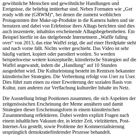
gewöhnliche Menschen und gewöhnliche Handlungen und
Ereignisse, die beliebig imitierbar sind. Neben Formaten wie „Get
ready with me (GRWM)“, bei denen die zumeist weiblichen
Protagonisten ihre Make-up-Produkte in die Kamera halten und sie
benutzen und dabei von Erlebnisse ihres Alltags berichten sind dies
auch inszenierte, inhaltslos erscheinende Alltagsbegebenheiten. Ein
Beispiel hierfür ist das titelgebende Internetmem „Waffle falling
over“ von 2013, das eine Waffel zeigt, die auf einer Herdplatte steht
und nach vorne fällt. Nichts weiter geschieht. Das Video ist sehr
häufig variiert, kopiert oder parodiert worden. So werden
beispielsweise weitere konzeptuelle, künstlerische Strategien auf die
Waffel angewandt, indem die „Handlung“ auf 10 Stunden
ausgedehnt wird. Die Kulturleistung besteht im Remixen bekannter
künstlerischer Strategien. Die Verbreitung erfolgt von User zu User.
Dies führt zum einen zu einer Erweiterung der sozialen Basis von
Kultur, zum anderen zur Verflachung kultureller Inhalte im Netz.
Die Ausstellung bringt Positionen zusammen, die sich Aspekten der
zeitgenössischen Erscheinung der Meme annähern und damit
Strategien dieser Erscheinungsform in einem künstlerischen
Zusammenhang reflektieren. Dabei werden explizit Fragen nach
einem inhaltlichen Vakuum der, in letzter Zeit, vielzitierten, Post-
Internet-Ära gestellt, sowie Probleme der Kommerzialisierung
ursprünglich demokratiefördernder Prozesse behandelt.